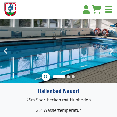
Go to previous slide
Go 
Hallenbad Nauort
25m Sportbecken mit Hubboden
28° Wassertemperatur